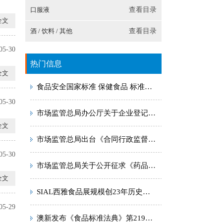
口服液
查看目录
全文
酒 / 饮料 / 其他
查看目录
05-30
热门信息
全文
食品安全国家标准 保健食品 标准号：GB 16740-2014
05-30
市场监管总局办公厅关于企业登记注册地址变更后旧版包装材料使用期限的复函
全文
市场监管总局出台《合同行政监督管理办法》
05-30
市场监管总局关于公开征求《药品、医疗器械、保健食品、特殊医学用途配方食品广告审查管理办法（征求意见稿）》意见的通知
全文
SIAL西雅食品展规模创23年历史新高 世界食品产业峰会成就创新盛典
05-29
澳新发布《食品标准法典》第219号修正案