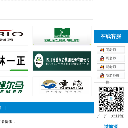
在线客服
闫老师
周老师
胡老师
胡老师微
信
xiaoli0315
们
扫一扫，关注我们
发者提供，
溢健源