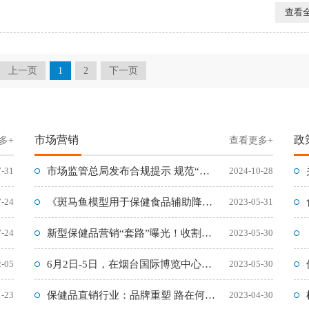
查看
上一页
1
2
下一页
市场营销
政
多+
查看更多+
7-31
市场监管总局发布合规提示 规范“双11”网络集中促销经营活动
2024-10-28
7-24
《斑马鱼模型用于保健食品辅助降血脂功能的筛查方法》标准问答
2023-05-31
7-24
新型保健品营销“套路”曝光！收割各阶层群体，特别是年轻人
2023-05-30
2-05
6月2日-5日，在烟台国际博览中心举办2023 RCEP区域
2023-05-30
1-23
保健品直销行业：品牌重塑 路在何方?
2023-04-30