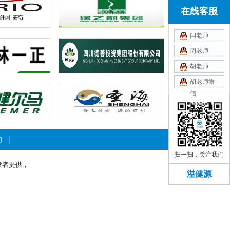
在线客服
闫老师
周老师
胡老师
胡老师微
信
xiaoli0315
们
扫一扫，关注我们
发者提供，
溢健源