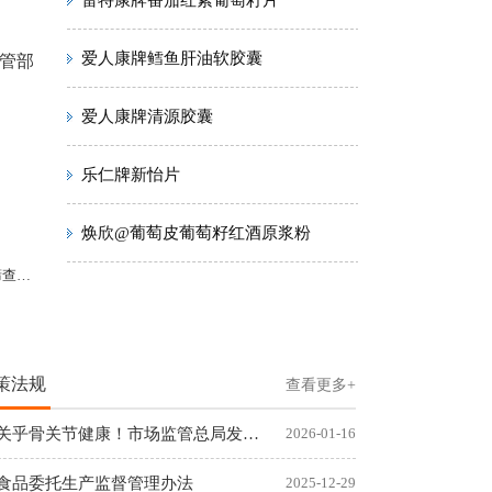
雷特康牌番茄红素葡萄籽片
爱人康牌鳕鱼肝油软胶囊
监管部
爱人康牌清源胶囊
乐仁牌新怡片
焕欣@葡萄皮葡萄籽红酒原浆粉
问答
策法规
查看更多+
关乎骨关节健康！市场监管总局发布首个保健食品新功能
2026-01-16
食品委托生产监督管理办法
2025-12-29