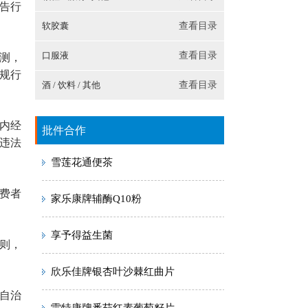
告行
软胶囊
查看目录
口服液
查看目录
测，
规行
酒 / 饮料 / 其他
查看目录
内经
批件合作
违法
雪莲花通便茶
费者
家乐康牌辅酶Q10粉
享予得益生菌
则，
欣乐佳牌银杏叶沙棘红曲片
自治